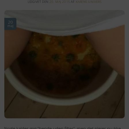
UDGIVET DEN
20. MAJ 2015
AF
KARENS UNIVERS
20
maj
Nogle kalder mig “hende uden filter”, men det plejer nu ikke