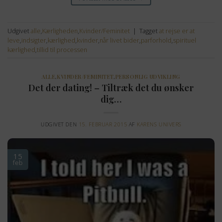
Udgivet
alle
,
Kærligheden
,
Kvinder/Feminitet
|
Tagget
at rejse er at
leve
,
indsigter
,
kærlighed
,
kvinder
,
når livet bider
,
parforhold
,
spirituel
kærlighed
,
tillid til processen
ALLE
,
KVINDER/FEMINITET
,
PERSONLIG UDVIKLING
Det der dating! – Tiltræk det du ønsker
dig…
UDGIVET DEN
15. FEBRUAR 2015
AF
KARENS UNIVERS
15
feb