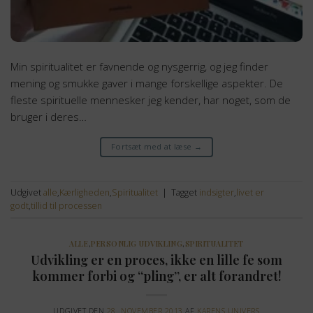
Min spiritualitet er favnende og nysgerrig, og jeg finder
mening og smukke gaver i mange forskellige aspekter. De
fleste spirituelle mennesker jeg kender, har noget, som de
bruger i deres…
Fortsæt med at læse
→
Udgivet
alle
,
Kærligheden
,
Spiritualitet
|
Tagget
indsigter
,
livet er
godt
,
tillid til processen
ALLE
,
PERSONLIG UDVIKLING
,
SPIRITUALITET
Udvikling er en proces, ikke en lille fe som
kommer forbi og “pling”, er alt forandret!
UDGIVET DEN
28. NOVEMBER 2013
AF
KARENS UNIVERS