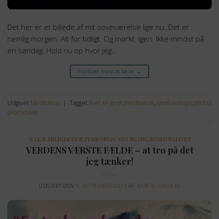
Det her er et billede af mit soveværelse lige nu. Det er
nemlig morgen. Alt for tidligt. Og mørkt. Igen. Ikke mindst på
en søndag. Hold nu op hvor jeg…
Fortsæt med at læse
→
Udgivet
Meditation
|
Tagget
livet er godt
,
meditation
,
samfundssyn
,
tillid til
processen
ALLE
,
KÆRLIGHEDEN
,
PERSONLIG UDVIKLING
,
SPIRITUALITET
VERDENS VÆRSTE FÆLDE – at tro på det
jeg tænker!
UDGIVET DEN
8. SEPTEMBER 2015
AF
KARENS UNIVERS