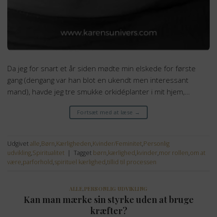
Da jeg for snart et år siden mødte min elskede for første
gang (dengang var han blot en ukendt men interessant
mand), havde jeg tre smukke orkidéplanter i mit hjem,…
Fortsæt med at læse
→
Udgivet
alle
,
Børn
,
Kærligheden
,
Kvinder/Feminitet
,
Personlig
udvikling
,
Spiritualitet
|
Tagget
børn
,
kærlighed
,
kvinder
,
mor rollen
,
om at
være
,
parforhold
,
spirituel kærlighed
,
tillid til processen
ALLE
,
PERSONLIG UDVIKLING
Kan man mærke sin styrke uden at bruge
kræfter?