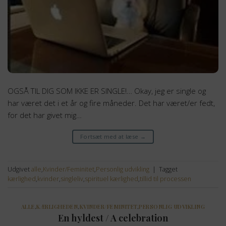
OGSÅ TIL DIG SOM IKKE ER SINGLE!… Okay, jeg er single og
har været det i et år og fire måneder. Det har været/er fedt,
for det har givet mig…
Fortsæt med at læse
→
Udgivet
alle
,
Kvinder/Feminitet
,
Personlig udvikling
|
Tagget
kærlighed
,
kvinder
,
singleliv
,
spirituel kærlighed
,
tillid til processen
ALLE
,
KÆRLIGHEDEN
,
KVINDER/FEMINITET
,
PERSONLIG UDVIKLING
En hyldest / A celebration