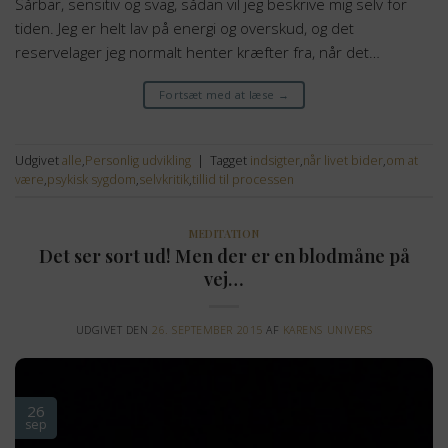
Sårbar, sensitiv og svag, sådan vil jeg beskrive mig selv for
tiden. Jeg er helt lav på energi og overskud, og det
reservelager jeg normalt henter kræfter fra, når det…
Fortsæt med at læse
→
Udgivet
alle
,
Personlig udvikling
|
Tagget
indsigter
,
når livet bider
,
om at
være
,
psykisk sygdom
,
selvkritik
,
tillid til processen
MEDITATION
Det ser sort ud! Men der er en blodmåne på
vej…
UDGIVET DEN
26. SEPTEMBER 2015
AF
KARENS UNIVERS
26
sep