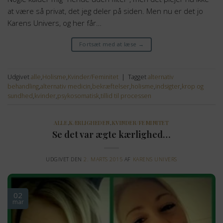
at være så privat, det jeg deler på siden. Men nu er det jo
Karens Univers, og her får…
Fortsæt med at læse
→
Udgivet
alle
,
Holisme
,
Kvinder/Feminitet
|
Tagget
alternativ
behandling
,
alternativ medicin
,
bekræftelser
,
holisme
,
indsigter
,
krop og
sundhed
,
kvinder
,
psykosomatisk
,
tillid til processen
ALLE
,
KÆRLIGHEDEN
,
KVINDER/FEMINITET
Se det var ægte kærlighed…
UDGIVET DEN
2. MARTS 2015
AF
KARENS UNIVERS
02
mar