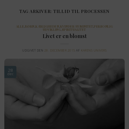
Fortsæt
til
TAG ARKIVER:
TILLID TIL PROCESSEN
indhold
ALLE
,
BØRN
,
KÆRLIGHEDEN
,
KVINDER/FEMINITET
,
PERSONLIG
UDVIKLING
,
SPIRITUALITET
Livet er en blomst
UDGIVET DEN
28. DECEMBER 2015
AF
KARENS UNIVERS
28
dec