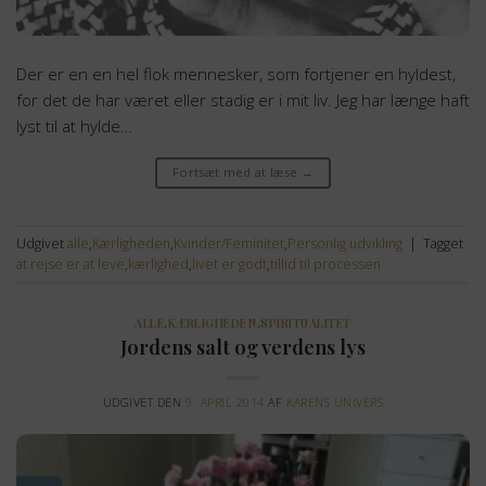
Der er en en hel flok mennesker, som fortjener en hyldest,
for det de har været eller stadig er i mit liv. Jeg har længe haft
lyst til at hylde…
Fortsæt med at læse
→
Udgivet
alle
,
Kærligheden
,
Kvinder/Feminitet
,
Personlig udvikling
|
Tagget
at rejse er at leve
,
kærlighed
,
livet er godt
,
tillid til processen
ALLE
,
KÆRLIGHEDEN
,
SPIRITUALITET
Jordens salt og verdens lys
UDGIVET DEN
9. APRIL 2014
AF
KARENS UNIVERS