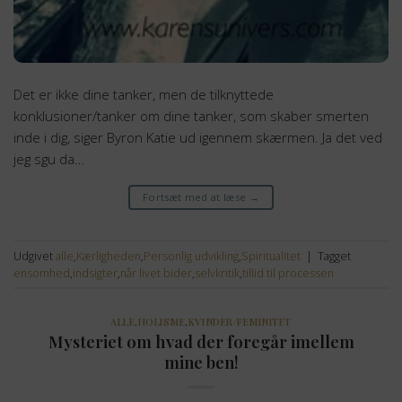
Det er ikke dine tanker, men de tilknyttede
konklusioner/tanker om dine tanker, som skaber smerten
inde i dig, siger Byron Katie ud igennem skærmen. Ja det ved
jeg sgu da…
Fortsæt med at læse
→
Udgivet
alle
,
Kærligheden
,
Personlig udvikling
,
Spiritualitet
|
Tagget
ensomhed
,
indsigter
,
når livet bider
,
selvkritik
,
tillid til processen
ALLE
,
HOLISME
,
KVINDER/FEMINITET
Mysteriet om hvad der foregår imellem
mine ben!