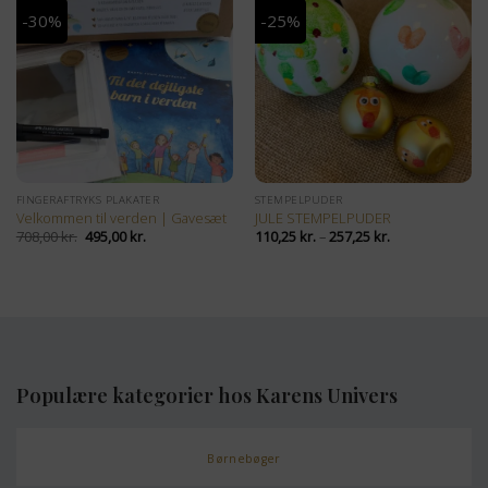
-30%
-25%
FINGERAFTRYKS PLAKATER
STEMPELPUDER
Velkommen til verden | Gavesæt
JULE STEMPELPUDER
Den
Den
Prisinterval:
708,00
kr.
495,00
kr.
110,25
kr.
–
257,25
kr.
oprindelige
aktuelle
110,25 kr.
pris
pris
til
var:
er:
257,25 kr.
708,00 kr..
495,00 kr..
Populære kategorier hos Karens Univers
Børnebøger