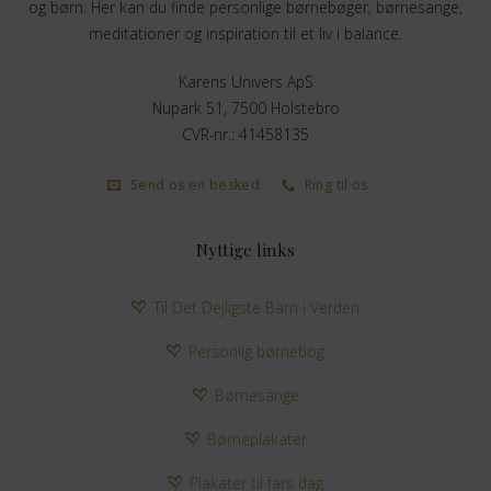
og børn. Her kan du finde personlige børnebøger, børnesange,
meditationer og inspiration til et liv i balance.
Karens Univers ApS
Nupark 51, 7500 Holstebro
CVR-nr.: 41458135
Send os en besked
Ring til os
Nyttige links
Til Det Dejligste Barn i Verden
Personlig børnebog
Børnesange
Børneplakater
Plakater til fars dag