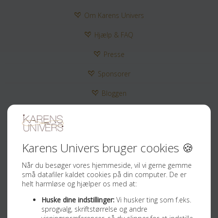
Om Karens Univers
Hjælp & FAQ
Presse
Sponsorer
Bloggen
Kontakt
Tilmeld Nyhedsbrev
Sociale medier
Facebook
Instagram