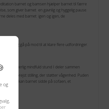
ditation barnet og bamsen hjælper barnet til færre
else, som giver barnet en gavnlig og hyggelig pause.
erne deles med barnet igen og igen, de
nergi og gå på mod til at klare flere udfordringer.
 det til en særlig mindfuld stund I deler sammen
n rank, oprejst stilling, der støtter vågenhed. Puden
 dit barn, så kan barnet sidde på sofaen, et