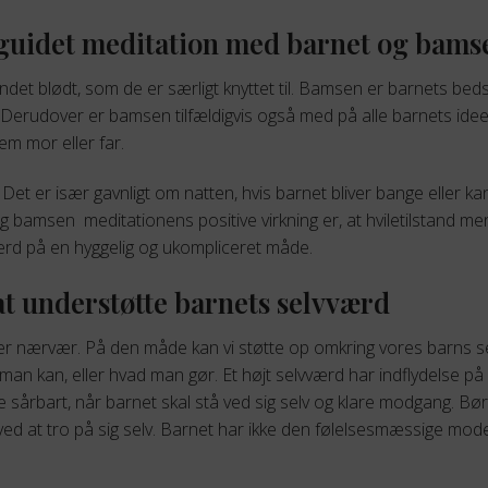
 guidet meditation med barnet og bams
det blødt, som de er særligt knyttet til. Bamsen er barnets bed
g. Derudover er bamsen tilfældigvis også med på alle barnets i
m mor eller far.
 Det er især gavnligt om natten, hvis barnet bliver bange eller kan
g bamsen meditationens positive virkning er, at hviletilstand m
ærd på en hyggelig og ukompliceret måde.
t understøtte barnets selvværd
d er nærvær. På den måde kan vi støtte op omkring vores barns 
man kan, eller hvad man gør. Et højt selvværd har indflydelse p
 sårbart, når barnet skal stå ved sig selv og klare modgang. Bør
 ved at tro på sig selv. Barnet har ikke den følelsesmæssige mode