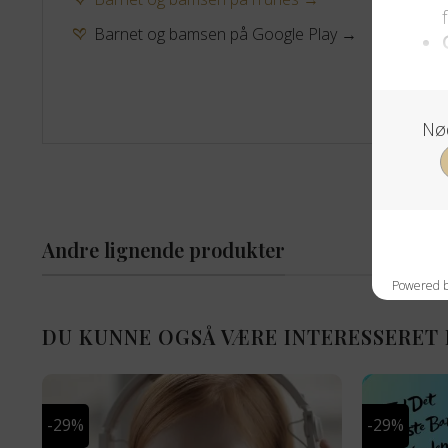
Barnet og bamsen på Google Play →
Andre lignende produkter
DU KUNNE OGSÅ VÆRE INTERESSERET 
-29%
-29%