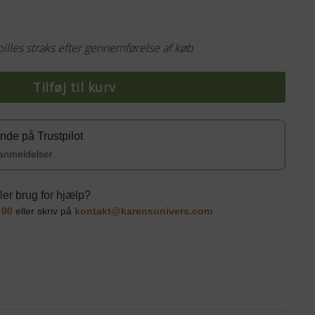
pilles straks efter gennemførelse af køb
Tilføj til kurv
de på Trustpilot
 anmeldelser
ler brug for
hjælp
?
 00
eller skriv på
kontakt@karensunivers.com