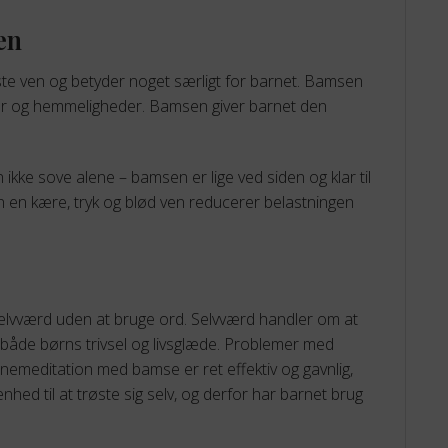
en
ste ven og betyder noget særligt for barnet. Bamsen
deer og hemmeligheder. Bamsen giver barnet den
 ikke sove alene – bamsen er lige ved siden og klar til
en en kære, tryk og blød ven reducerer belastningen
selvværd uden at bruge ord. Selvværd handler om at
å både børns trivsel og livsglæde. Problemer med
nemeditation med bamse er ret effektiv og gavnlig,
nhed til at trøste sig selv, og derfor har barnet brug