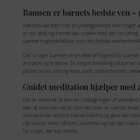
Bamsen er barnets bedste ven –
Næsten alle børn har en yndlingsbamse eller noget an
er der altid, og barnet kan snakke med den om altin
samme tryghedsfølelse som den fysiske nærhed melle
Der vil siger bamsen er en kilde af tryghed for barnet.
at trøste og kramme. En simpel forklaring på barnet o
på børnenes sind og krop, samt støtter barnets selv
Guidet meditation hjælper med a
Det er velkendt, at kernen i opbygningen af selvvær
føle, at man har værdi, som det, man er, uanset hvad 
selvværd kan stresse barnet indefra og gøre det mere
når barnet virker sårbart, selvkritisk og har det svært
for noget, der kan trøste.