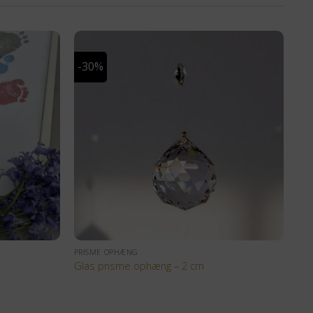
-30%
+
PRISME OPHÆNG
Glas prisme ophæng – 2 cm