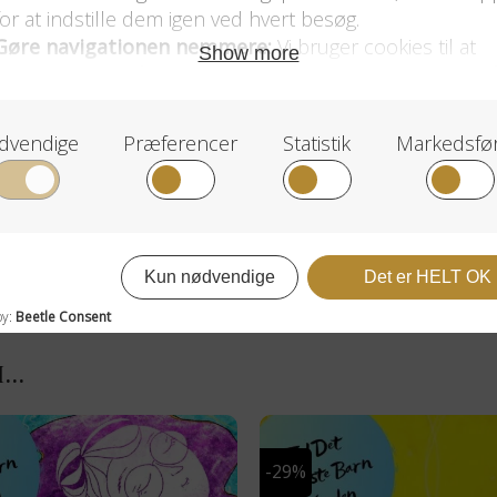
I…
-29%