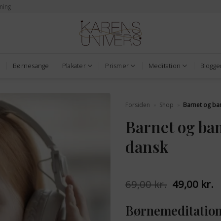
ming
Børnesange
Plakater
Prismer
Meditation
Blogge
Forsiden
»
Shop
»
Barnet og ba
Barnet og ba
dansk
Den
D
69,00
kr.
49,00
kr.
oprindelig
a
pris
p
Børnemeditation 
var:
e