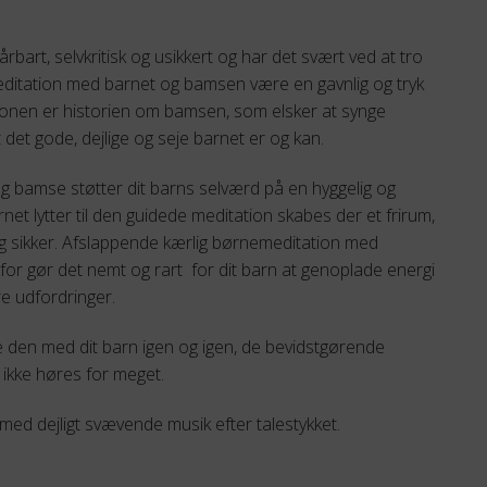
9,00 kr..
 sårbart, selvkritisk og usikkert og har det svært ved at tro
meditation med barnet og bamsen være en gavnlig og tryk
tionen er historien om bamsen, som elsker at synge
et gode, dejlige og seje barnet er og kan.
 bamse støtter dit barns selværd på en hyggelig og
et lytter til den guidede meditation skabes der et frirum,
 og sikker. Afslappende kærlig børnemeditation med
or gør det nemt og rart for dit barn at genoplade energi
re udfordringer.
dele den med dit barn igen og igen, de bevidstgørende
 ikke høres for meget.
ed dejligt svævende musik efter talestykket.