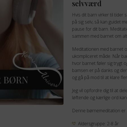
69,00 kr..
4
selvværd
Hvis dit barn virker til tider
på sig selv, så kan guidet 
pause for dit barn. Medita
sammen med barnet om alt d
Meditationen med barnet og
ukompliceret måde. Når barn
hvor barnet føler sig trygt
bamsen er på danks og derf
og gå på mod til at klare fle
Jeg vil opfordre dig til at 
løftende og kærlige ord kan
Denne børnemeditation er m
Aldersgruppe: 2-8 år