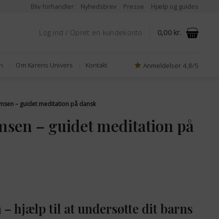
Bliv forhandler
Nyhedsbrev
Presse
Hjælp og guides
Log ind / Opret en kundekonto
0,00
kr.
Anmeldelser 4,8/5
n
Om Karens Univers
Kontakt
msen – guidet meditation på dansk
msen – guidet meditation på
en
e
ktuelle
ris
– hjælp til at undersøtte dit barns
r: