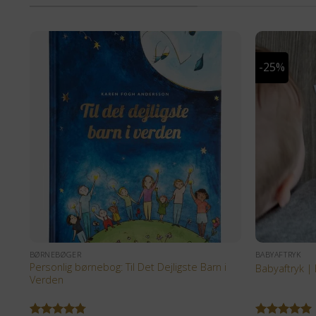
-25%
+
+
BØRNEBØGER
BABYAFTRYK
Personlig børnebog: Til Det Dejligste Barn i
Babyaftryk | 
Verden