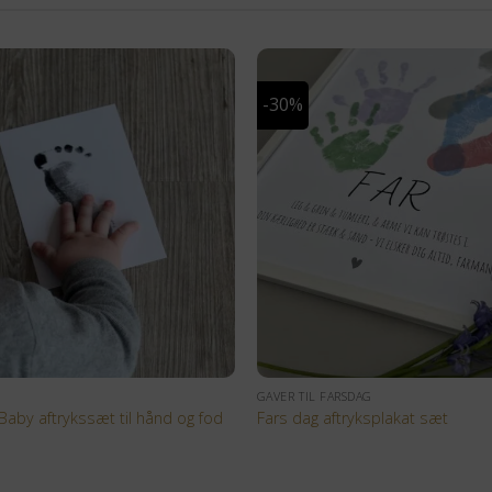
-30%
+
GAVER TIL FARSDAG
Baby aftrykssæt til hånd og fod
Fars dag aftryksplakat sæt