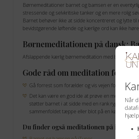
Børnemeditationer barnet og bamsen er en eventyrlig
stressende og selvkritiske tanker og en mere rolig sø
Barnet behøver ikke at sidde koncentreret og lytte ti
bevidstgørende løftende og kærlige ord kan ikke høre
Børnemeditationen på dansk: B
Afslappende kærlig børnemeditation med bamse er på d
Gode råd om meditation for bør
Gå forrest som forælder og vis vejen for dit barn, 
Det kan være en god ide at prøve en meditationspude
støtter barnet i at sidde med en rank rygsøjle i en s
sammenfoldet tæppe eller blot på en køkkenstol.
Du finder også meditationen på iTunes 
Barnet og bamsen på iTunes →