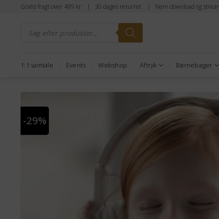
Fortsæt
Gratis fragt over 499 kr | 30 dages returret | Nem download og strea
til
Products
indhold
search
1:1 samtale
Events
Webshop
Aftryk
Børnebøger
-29%