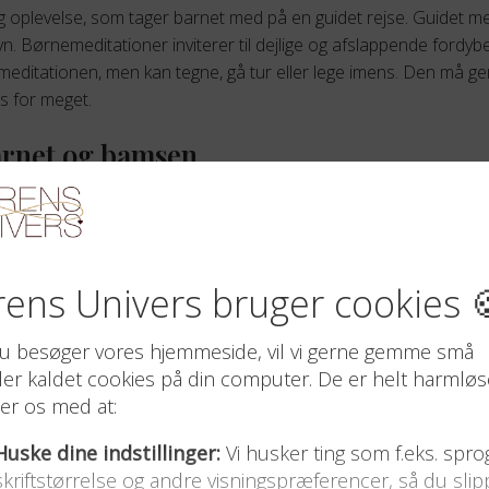
 oplevelse, som tager barnet med på en guidet rejse. Guidet me
vn. Børnemeditationer inviterer til dejlige og afslappende fordyb
l meditationen, men kan tegne, gå tur eller lege imens. Den må g
s for meget.
arnet og bamsen
anks og derfor gør det nemt og rart for dit barn at genoplade e
n
tag initiativ til at meditere og gør det sammen med dit barn – gør
 til børn. En meditationspude kan være en hjælp til at sidde i e
tabil position. Det er dog vigtigt at sige, at hvis det fungerer for
og Google Play