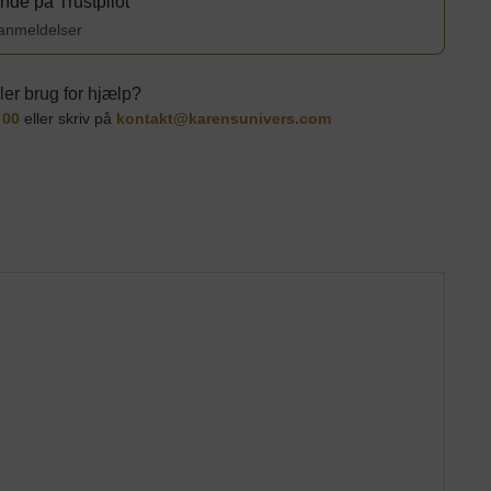
de på Trustpilot
 anmeldelser
ler brug for
hjælp
?
 00
eller skriv på
kontakt@karensunivers.com