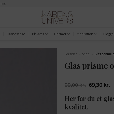
ming
Børnesange
Plakater
Prismer
Meditation
Blogge
Forsiden
»
Shop
»
Glas prisme 
Glas prisme 
Den
D
99,00
kr.
69,30
kr.
oprindelig
a
pris
p
Her får du et gl
var:
e
99,00 kr..
6
kvalitet.