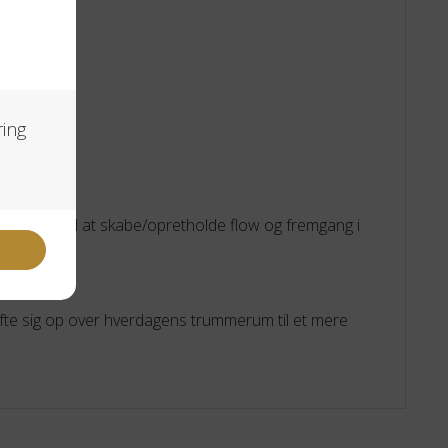
e er med til at skabe/opretholde flow og fremgang i
fte sig op over hverdagens trummerum til et mere