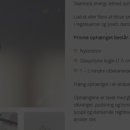
Skønhed, energi, lethed, lys!
Lad et eller flere af disse 
i regnbuerne og lysets dans
Prisme ophænget består a
Nylonsnor
Glasprisme kugle (1-5 c
1 – 2 mindre ottekanted
Hæng ophænget i et vindue,
Ophængene er lavet med gla
slibninger, pudsning og bo
lysspil og dansende regnbue
ønsker det.