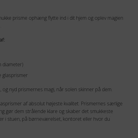
smukke prisme ophæng flytte ind i dit hjem og oplev magien
.
f:
m diameter)
e glasprismer
 og nyd prismernes magi, når solen skinner på dem.
sprismer af absolut højeste kvalitet. Prismernes særlige
ring gør dem strålende klare og skaber det smukkeste
r i stuen, på børneværelset, kontoret eller hvor du