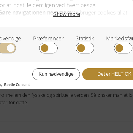
ar de efter sigende også en række positive effekter.
og menneskene i det.
 noget bevægeligt hængende i vores hjem. Bevægelsen i prismern
imellem den fysiske og spirituelle verden. Så ønsker man at lø
or for dette.