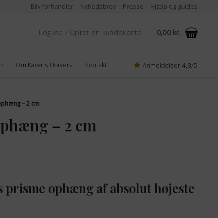
Bliv forhandler
Nyhedsbrev
Presse
Hjælp og guides
Log ind / Opret en kundekonto
0,00
kr.
Anmeldelser 4,8/5
n
Om Karens Univers
Kontakt
ophæng – 2 cm
ophæng – 2 cm
en
e
ktuelle
ris
as prisme ophæng af absolut højeste
r:
9,30 kr..