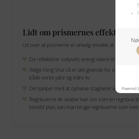
Lidt om prismernes effekt.
Ud over at prismerne er virkelig smukke at se på, så h
De reflekterer sollysets energi videre til rummet 
Ifølge Feng Shui så er det givende for os at have
både vores ydre og indre liv.
De hjælper med at ophæve stagneret energi.
Regnbuerne de skaber kan ses som en regnbue bro 
bevidst plan, kan man bruge regnbuerne som metaf