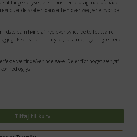
e at fange sollyset, virker prismerne dragende på både
regnbuer de skaber, danser hen over væggene hvor de
dste barn hvine af fryd over synet, de to lidt større
og jeg elsker simpelthen lyset, farverne, legen og letheden
erfekte værtinde/veninde gave. De er “lidt noget særligt”
kønhed og lys.
cm antal
Tilføj til kurv