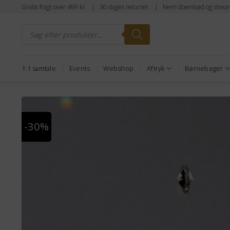
Fortsæt
Gratis fragt over 499 kr | 30 dages returret | Nem download og strea
til
Products
indhold
search
1:1 samtale
Events
Webshop
Aftryk
Børnebøger
-30%