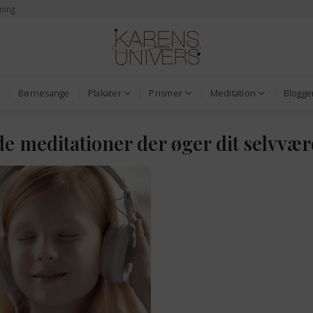
ming
Børnesange
Plakater
Prismer
Meditation
Blogge
e meditationer der øger dit selvvær