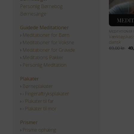
Personlig Børnebog
Børnesange
+
Guidede Meditationer
MEDITATIONER
›
Meditationer for Børn
Værktøjskas
›
Meditationer for Voksne
dansk
De
69,00
kr.
49
›
Meditationer for Gravide
opr
pri
›
Meditations Pakker
var
69,
›
Personlig Meditation
Plakater
›
Børneplakater
›
› Fingeraftryksplakater
›
› Plakater til far
›
› Plakater til mor
Prismer
›
Prisme ophæng