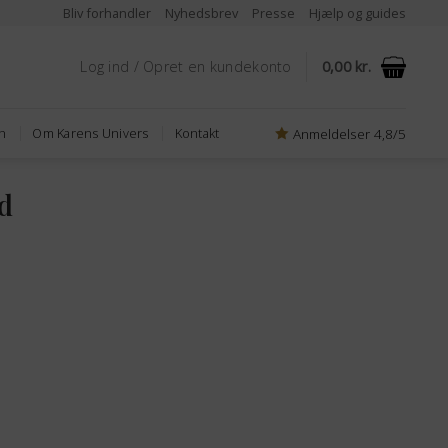
Bliv forhandler
Nyhedsbrev
Presse
Hjælp og guides
Log ind / Opret en kundekonto
0,00
kr.
Anmeldelser 4,8/5
n
Om Karens Univers
Kontakt
d