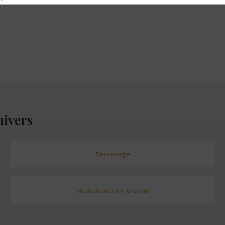
nivers
Børnesange
Meditationer for Gravide