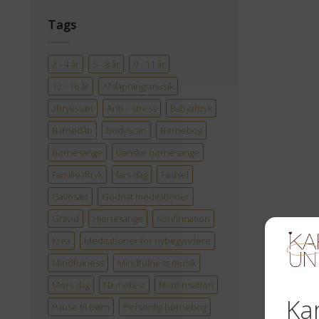
Tags
2 - 4 år
5 - 8 år
9 - 11 år
12 - 16 år
Afslapningsmusik
aftrykssæt
Anti – stress
Babyaftryk
Barnedåb
bodyscan
Børnebog
Børnesange
Danske børnesange
Familieaftryk
fars dag
Fødsel
Gavesæt
Godnat meditationer
Gravid
Hjertesange
Konfirmation
Krea
Meditationer for nybegyndere
Mindfulness
Mindfulness musik
Mors dag
Navnefest
Nonfirmation
Pause til børn
Personlig børnebog