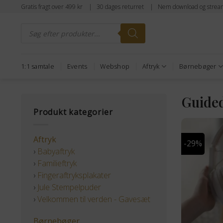
Fortsæt
Gratis fragt over 499 kr | 30 dages returret | Nem download og strea
til
Products
indhold
search
1:1 samtale
Events
Webshop
Aftryk
Børnebøger
Guided
Produkt kategorier
Aftryk
-29%
›
Babyaftryk
›
Familieftryk
›
Fingeraftryksplakater
›
Jule Stempelpuder
›
Velkommen til verden - Gavesæt
Børnebøger