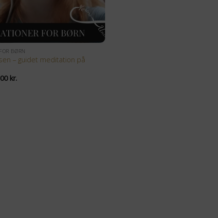
 FOR BØRN
sen – guidet meditation på
n
Den
,00
kr.
indelige
aktuelle
s
pris
:
er:
00 kr..
49,00 kr..