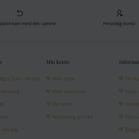
ad/stream med det samme
Personlig konto
s
Min konto
Informa
jligste Barn i Verden
Mine ordre
Om Ka
 børnebog
Mine downloads
Hjælp
ge
Min konto
Press
ater
Returnering af ordre
Spons
l fars dag
Blogg