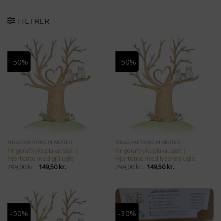
Fortsæt
til
FILTRER
indhold
-50%
-50%
FINGERAFTRYKS PLAKATER
FINGERAFTRYKS PLAKATER
Fingeraftryks plakat sæt |
Fingeraftryks plakat sæt |
Hjertetræ med grå ugle
Hjertetræ med lyserød ugle
Den
Den
Den
Den
299,00
kr.
149,50
kr.
299,00
kr.
149,50
kr.
oprindelige
aktuelle
oprindelige
aktuelle
pris
pris
pris
pris
var:
er:
var:
er:
299,00 kr..
149,50 kr..
299,00 kr..
149,50 kr..
-50%
-30%