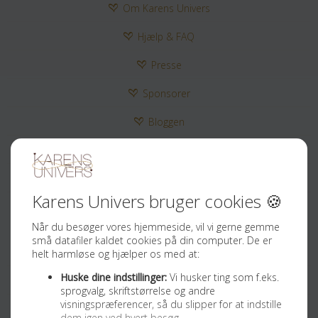
Om Karens Univers
Hjælp & FAQ
Presse
Sponsorer
Bloggen
Kontakt
Tilmeld Nyhedsbrev
Sociale medier
Facebook
Instagram
Youtube