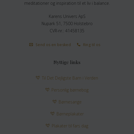
meditationer og inspiration til et liv i balance.
Karens Univers ApS
Nupark 51, 7500 Holstebro
CVR-nr.: 41458135
Send os en besked
Ring til os
Nyttige links
Til Det Dejligste Barn i Verden
Personlig børnebog
Børnesange
Børneplakater
Plakater til fars dag