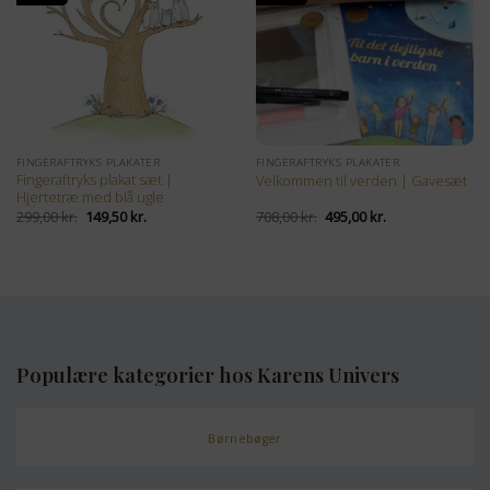
FINGERAFTRYKS PLAKATER
FINGERAFTRYKS PLAKATER
Fingeraftryks plakat sæt |
Velkommen til verden | Gavesæt
Hjertetræ med blå ugle
Den
Den
Den
Den
299,00
kr.
149,50
kr.
708,00
kr.
495,00
kr.
oprindelige
aktuelle
oprindelige
aktuelle
pris
pris
pris
pris
var:
er:
var:
er:
299,00 kr..
149,50 kr..
708,00 kr..
495,00 kr..
Populære kategorier hos Karens Univers
Børnebøger