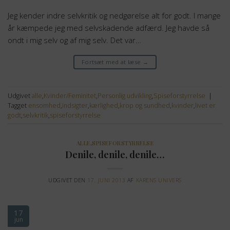
Jeg kender indre selvkritik og nedgørelse alt for godt. I mange
år kæmpede jeg med selvskadende adfærd. Jeg havde så
ondt i mig selv og af mig selv. Det var…
Fortsæt med at læse
→
Udgivet
alle
,
Kvinder/Feminitet
,
Personlig udvikling
,
Spiseforstyrrelse
|
Tagget
ensomhed
,
indsigter
,
kærlighed
,
krop og sundhed
,
kvinder
,
livet er
godt
,
selvkritik
,
spiseforstyrrelse
ALLE
,
SPISEFORSTYRRELSE
Denile, denile, denile…
UDGIVET DEN
17. JUNI 2013
AF
KARENS UNIVERS
17
jun