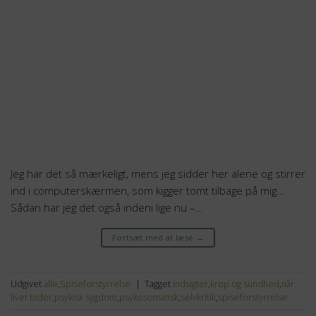
Jeg har det så mærkeligt, mens jeg sidder her alene og stirrer
ind i computerskærmen, som kigger tomt tilbage på mig…
Sådan har jeg det også indeni lige nu –…
Fortsæt med at læse
→
Udgivet
alle
,
Spiseforstyrrelse
|
Tagget
indsigter
,
krop og sundhed
,
når
livet bider
,
psykisk sygdom
,
psykosomatisk
,
selvkritik
,
spiseforstyrrelse