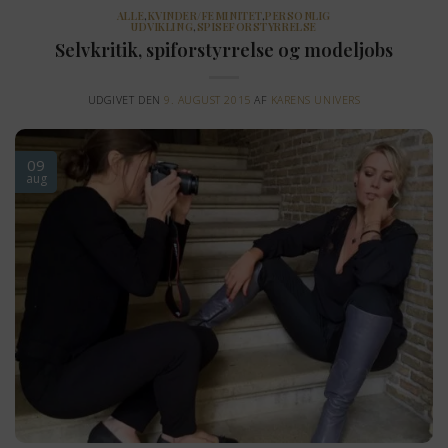
ALLE
,
KVINDER/FEMINITET
,
PERSONLIG
UDVIKLING
,
SPISEFORSTYRRELSE
Selvkritik, spiforstyrrelse og modeljobs
UDGIVET DEN
9. AUGUST 2015
AF
KARENS UNIVERS
09
aug