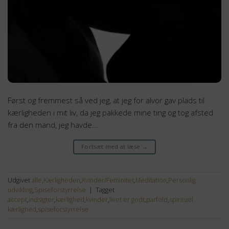
Først og fremmest så ved jeg, at jeg for alvor gav plads til
kærligheden i mit liv, da jeg pakkede mine ting og tog afsted
fra den mand, jeg havde…
Fortsæt med at læse
→
Udgivet
alle
,
Kærligheden
,
Kvinder/Feminitet
,
Meditation
,
Personlig
udvikling
,
Spiseforstyrrelse
|
Tagget
accept
,
indsigter
,
kærlighed
,
kvinder
,
livet er godt
,
parfold
,
spirituel
kærlighed
,
spiseforstyrrelse