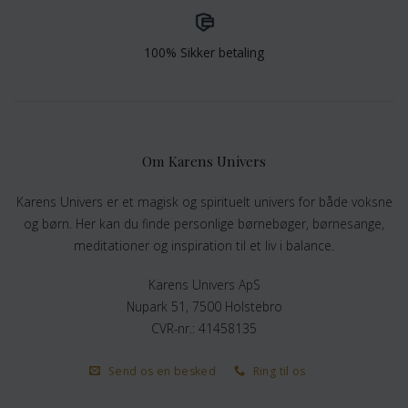
100% Sikker betaling
Om Karens Univers
Karens Univers er et magisk og spirituelt univers for både voksne
og børn. Her kan du finde personlige børnebøger, børnesange,
meditationer og inspiration til et liv i balance.
Karens Univers ApS
Nupark 51, 7500 Holstebro
CVR-nr.: 41458135
Send os en besked
Ring til os