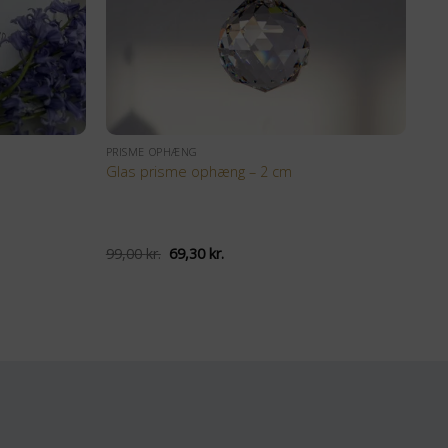
+
PRISME OPHÆNG
Glas prisme ophæng – 2 cm
Den
Den
99,00
kr.
69,30
kr.
oprindelige
aktuelle
pris
pris
var:
er:
99,00 kr..
69,30 kr..