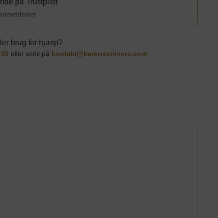
de på Trustpilot
 anmeldelser
ler brug for
hjælp
?
 00
eller skriv på
kontakt@karensunivers.com