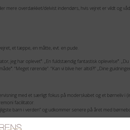
der mere overdækket/delvist indendørs, hvis vejret er vildt og våd
vejret, et tæppe, en måtte, evt. en pude.
tator, jeg har oplevet‟. „En fuldstændig fantastisk oplevelse‟. „D
de‟. “Meget rørende”. “Kan vi blive her altid?!” „Dine guidninger 
ervisning med et særligt fokus på moderskabet og et børneliv i 
moni facilitator.
dejligste barn i verden” og udkommer senere på året med børnebog 