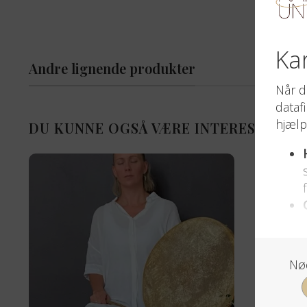
Andre lignende produkter
DU KUNNE OGSÅ VÆRE INTERESSERET 