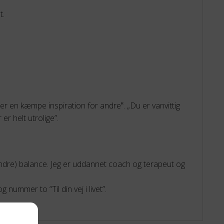
t.
u er en kæmpe inspiration for andre‟. „Du er vanvittig
er helt utrolige”.
(indre) balance. Jeg er uddannet coach og terapeut og
nummer to “Til din vej i livet”.