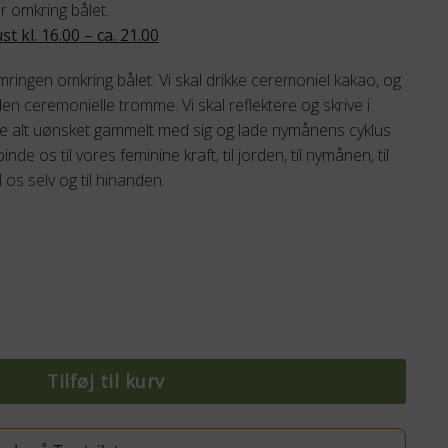
er omkring bålet.
st kl. 16.00 – ca. 21.00
ringen omkring bålet. Vi skal drikke ceremoniel kakao, og
en ceremonielle tromme. Vi skal reflektere og skrive i
 tage alt uønsket gammelt med sig og lade nymånens cyklus
nde os til vores feminine kraft, til jorden, til nymånen, til
 os selv og til hinanden.
august 2026 - kl. 16:00 - 21:00 antal
Tilføj til kurv