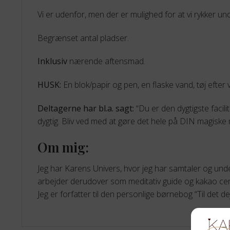
Vi er udenfor, men der er mulighed for at vi rykker un
Begrænset antal pladser.
Inklusiv
nærende aftensmad.
HUSK:
En blok/papir og pen, en flaske vand, tøj efter 
Deltagerne har bl.a. sagt:
“Du er den dygtigste facili
dygtig. Bliv ved med at gøre det hele på DIN magiske må
Om mig:
Jeg har Karens Univers, hvor jeg har samtaler og und
arbejder derudover som meditativ guide og kakao cere
Jeg er forfatter til den personlige børnebog “Til det 