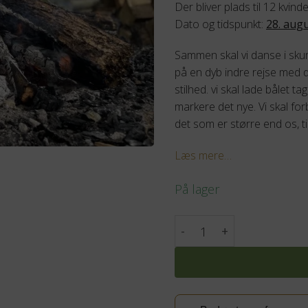
Der bliver plads til 12 kvind
Dato og tidspunkt:
28. augu
Sammen skal vi danse i skum
på en dyb indre rejse med d
stilhed. vi skal lade bålet
markere det nye. Vi skal forbi
det som er større end os, til
Læs mere…
På lager
Kvinde ild ceremoni - 28. 