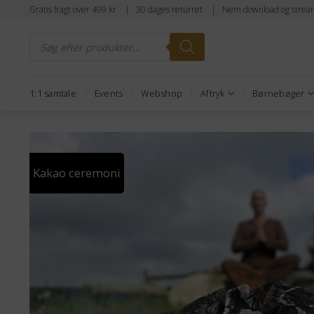
Fortsæt
Gratis fragt over 499 kr | 30 dages returret | Nem download og strea
til
Products
indhold
search
1:1 samtale
Events
Webshop
Aftryk
Børnebøger
Kakao ceremoni