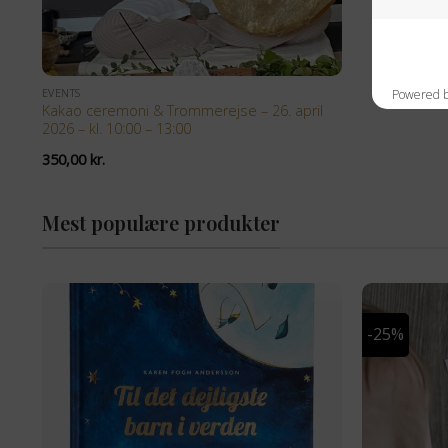
+
EVENTS
Kakao ceremoni & Trommerejse – 26. april
2026 – kl. 10:00 – 13:00
350,00
kr.
Mest populære produkter
-25%