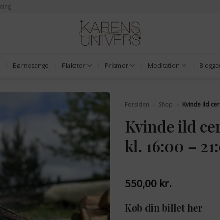
ming
Børnesange
Plakater
Prismer
Meditation
Blogge
Forsiden
»
Shop
»
Kvinde ild ce
Kvinde ild ce
kl. 16:00 – 21
550,00
kr.
Køb din billet her