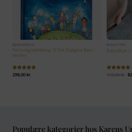
+
+
BØRNEBØGER
BABYAFTRYK
Personlig børnebog: Til Det Dejligste Barn i
Babyaftryk | 
Verden
D
Vurderet
299,00
kr.
Vurderet
110,00
kr.
5
8
op
4.77
ud af
ud af 5
pr
5
va
11
Populære kategorier hos Karens U