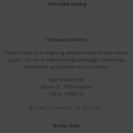
100% Sikker betaling
Om Karens Univers
Karens Univers er et magisk og spirituelt univers for både voksne
og børn. Her kan du finde personlige børnebøger, børnesange,
meditationer og inspiration til et liv i balance.
Karens Univers ApS
Nupark 51, 7500 Holstebro
CVR-nr.: 41458135
Send os en besked
Ring til os
Nyttige links