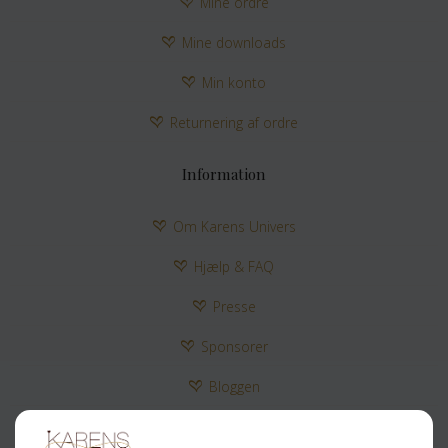
Mine ordre
Mine downloads
Min konto
Returnering af ordre
Information
Om Karens Univers
Hjælp & FAQ
Presse
Sponsorer
Bloggen
Kontakt