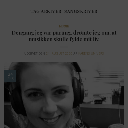
Fortsæt
til
TAG ARKIVER:
SANGSKRIVER
indhold
MUSIK
Dengang jeg var purung, drømte jeg om, at
musikken skulle fylde mit liv.
UDGIVET DEN
24. AUGUST 2020
AF
KARENS UNIVERS
24
aug