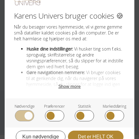
Tilmeld Nyhedsbrev
Sociale medier
Facebook
Instagram
Youtube
Cookie og Privatlivspolitik
Handelsbetingelser
© 2015 - 2026
| Karens Univers ApS
| Web by
AP3