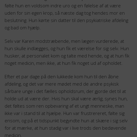
følte hun en voldsom indre uro og en følelse af at være
uden for sin egen krop, så næste dag tog hendes mor en
beslutning. Hun kørte sin datter til den psykiatriske afdeling
og bad om hjælp.
Selv var Karen modstræbende, men lægen vurderede, at
hun skulle indlægges, og hun fik et værelse for sig selv. Hun
husker, at personalet kom og talte med hende, og at hun fik
noget medicin, men ikke, at hun fik noget ud af opholdet.
Efter et par dage på den lukkede kom hun til den åbne
afdeling, og det var mere mødet med de andre psykisk
sårbare unge i det fælles opholdsrum, der gjorde det til at
holde ud at være der. Hvis hun skal være ærlig, synes hun,
det føltes som ren opbevaring af et ungt menneske, man
ikke var i stand til at hjælpe. Hun var frustrereret, følte sig
ensom, og på et tidspunkt begyndte hun at skære i sig selv
for at mærke, at hun stadig var i live trods den bedøvende
medicin.