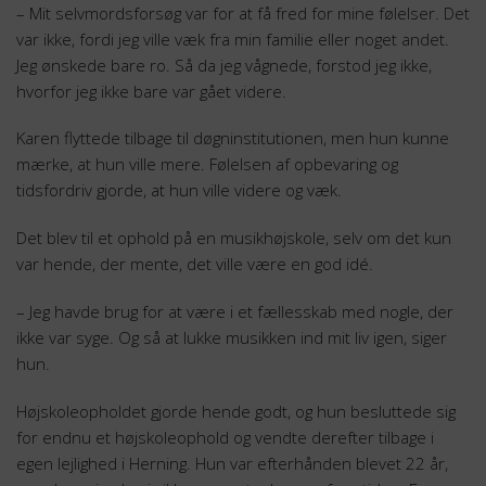
– Mit selvmordsforsøg var for at få fred for mine følelser. Det
var ikke, fordi jeg ville væk fra min familie eller noget andet.
Jeg ønskede bare ro. Så da jeg vågnede, forstod jeg ikke,
hvorfor jeg ikke bare var gået videre.
Karen flyttede tilbage til døgninstitutionen, men hun kunne
mærke, at hun ville mere. Følelsen af opbevaring og
tidsfordriv gjorde, at hun ville videre og væk.
Det blev til et ophold på en musikhøjskole, selv om det kun
var hende, der mente, det ville være en god idé.
– Jeg havde brug for at være i et fællesskab med nogle, der
ikke var syge. Og så at lukke musikken ind mit liv igen, siger
hun.
Højskoleopholdet gjorde hende godt, og hun besluttede sig
for endnu et højskoleophold og vendte derefter tilbage i
egen lejlighed i Herning. Hun var efterhånden blevet 22 år,