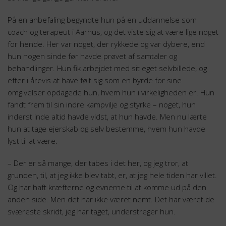
På en anbefaling begyndte hun på en uddannelse som
coach og terapeut i Aarhus, og det viste sig at være lige noget
for hende. Her var noget, der rykkede og var dybere, end
hun nogen sinde før havde prøvet af samtaler og
behandlinger. Hun fik arbejdet med sit eget selvbillede, og
efter i årevis at have følt sig som en byrde for sine
omgivelser opdagede hun, hvem hun i virkeligheden er. Hun
fandt frem til sin indre kampvilje og styrke – noget, hun
inderst inde altid havde vidst, at hun havde. Men nu lærte
hun at tage ejerskab og selv bestemme, hvem hun havde
lyst til at være.
– Der er så mange, der tabes i det her, og jeg tror, at
grunden, til, at jeg ikke blev tabt, er, at jeg hele tiden har villet.
Og har haft kræfterne og evnerne til at komme ud på den
anden side. Men det har ikke været nemt. Det har været de
sværeste skridt, jeg har taget, understreger hun.