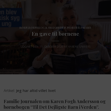
Fortsæt
til
indhold
BØRN
,
BØRNEBOG
,
KÆRLIGHEDEN
,
NYHEDER
,
PRESSE
En gave til børnene
UDGIVET DEN
19. OKTOBER 2020
AF
KARENS UNIVERS
Artikel:
Jeg har altid villet livet
Familie Journalen om Karen Fogh Andersson og
børnebogen “Til Det Dejligste Barn i Verden”.