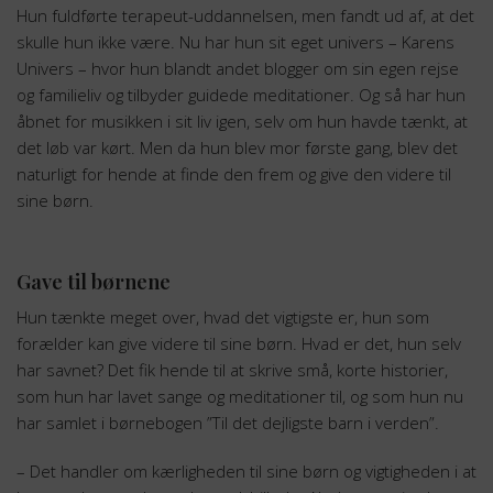
Hun fuldførte terapeut-uddannelsen, men fandt ud af, at det
skulle hun ikke være. Nu har hun sit eget univers – Karens
Univers – hvor hun blandt andet blogger om sin egen rejse
og familieliv og tilbyder guidede meditationer. Og så har hun
åbnet for musikken i sit liv igen, selv om hun havde tænkt, at
det løb var kørt. Men da hun blev mor første gang, blev det
naturligt for hende at finde den frem og give den videre til
sine børn.
Gave til børnene
Hun tænkte meget over, hvad det vigtigste er, hun som
forælder kan give videre til sine børn. Hvad er det, hun selv
har savnet? Det fik hende til at skrive små, korte historier,
som hun har lavet sange og meditationer til, og som hun nu
har samlet i børnebogen ”Til det dejligste barn i verden”.
– Det handler om kærligheden til sine børn og vigtigheden i at