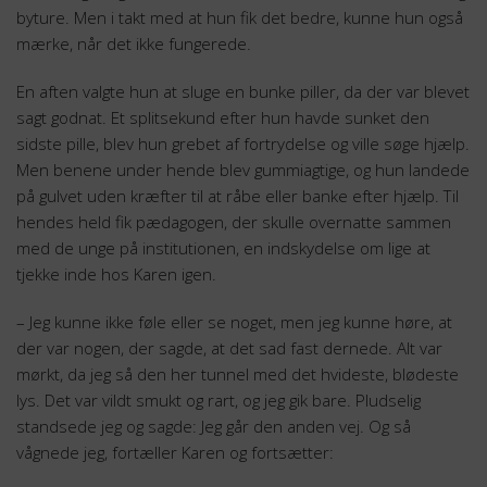
byture. Men i takt med at hun fik det bedre, kunne hun også
mærke, når det ikke fungerede.
En aften valgte hun at sluge en bunke piller, da der var blevet
sagt godnat. Et splitsekund efter hun havde sunket den
sidste pille, blev hun grebet af fortrydelse og ville søge hjælp.
Men benene under hende blev gummiagtige, og hun landede
på gulvet uden kræfter til at råbe eller banke efter hjælp. Til
hendes held fik pædagogen, der skulle overnatte sammen
med de unge på institutionen, en indskydelse om lige at
tjekke inde hos Karen igen.
– Jeg kunne ikke føle eller se noget, men jeg kunne høre, at
der var nogen, der sagde, at det sad fast dernede. Alt var
mørkt, da jeg så den her tunnel med det hvideste, blødeste
lys. Det var vildt smukt og rart, og jeg gik bare. Pludselig
standsede jeg og sagde: Jeg går den anden vej. Og så
vågnede jeg, fortæller Karen og fortsætter: