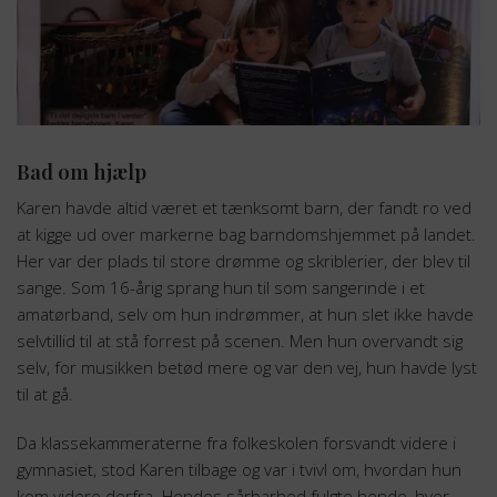
Bad om hjælp
Karen havde altid været et tænksomt barn, der fandt ro ved
at kigge ud over markerne bag barndomshjemmet på landet.
Her var der plads til store drømme og skriblerier, der blev til
sange. Som 16-årig sprang hun til som sangerinde i et
amatørband, selv om hun indrømmer, at hun slet ikke havde
selvtillid til at stå forrest på scenen. Men hun overvandt sig
selv, for musikken betød mere og var den vej, hun havde lyst
til at gå.
Da klassekammeraterne fra folkeskolen forsvandt videre i
gymnasiet, stod Karen tilbage og var i tvivl om, hvordan hun
kom videre derfra. Hendes sårbarhed fulgte hende, hver