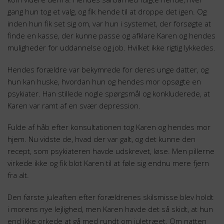
gang hun tog et valg, og fik hende til at droppe det igen. Og
inden hun fik set sig om, var hun i systemet, der forsøgte at
finde en kasse, der kunne passe og afklare Karen og hendes
muligheder for uddannelse og job. Hvilket ikke rigtig lykkedes.
Hendes forældre var bekymrede for deres unge datter, og
hun kan huske, hvordan hun og hendes mor opsøgte en
psykiater. Han stillede nogle spørgsmål og konkluderede, at
Karen var ramt af en svær depression.
Fulde af håb efter konsultationen tog Karen og hendes mor
hjem. Nu vidste de, hvad der var galt, og det kunne den
recept, som psykiateren havde udskrevet, løse. Men pillerne
virkede ikke og fik blot Karen til at føle sig endnu mere fjern
fra alt.
Den første juleaften efter forældrenes skilsmisse blev holdt
i morens nye lejlighed, men Karen havde det så skidt, at hun
end ikke orkede at gå med rundt om juletræet. Om natten