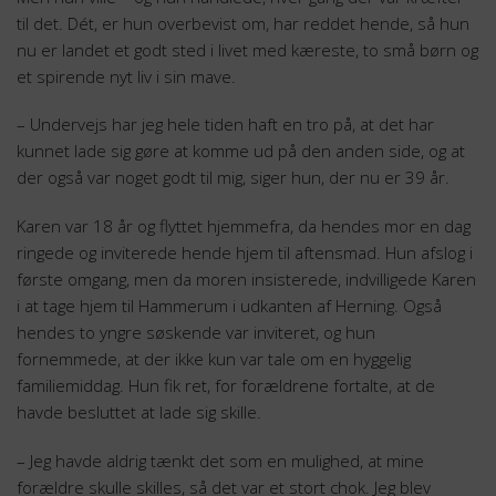
til det. Dét, er hun overbevist om, har reddet hende, så hun
nu er landet et godt sted i livet med kæreste, to små børn og
et spirende nyt liv i sin mave.
– Undervejs har jeg hele tiden haft en tro på, at det har
kunnet lade sig gøre at komme ud på den anden side, og at
der også var noget godt til mig, siger hun, der nu er 39 år.
Karen var 18 år og flyttet hjemmefra, da hendes mor en dag
ringede og inviterede hende hjem til aftensmad. Hun afslog i
første omgang, men da moren insisterede, indvilligede Karen
i at tage hjem til Hammerum i udkanten af Herning. Også
hendes to yngre søskende var inviteret, og hun
fornemmede, at der ikke kun var tale om en hyggelig
familiemiddag. Hun fik ret, for forældrene fortalte, at de
havde besluttet at lade sig skille.
– Jeg havde aldrig tænkt det som en mulighed, at mine
forældre skulle skilles, så det var et stort chok. Jeg blev