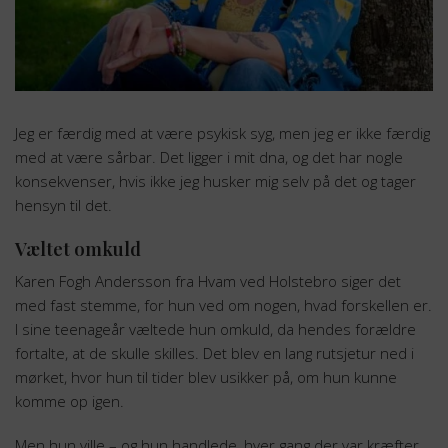
Jeg er færdig med at være psykisk syg, men jeg er ikke færdig
med at være sårbar. Det ligger i mit dna, og det har nogle
konsekvenser, hvis ikke jeg husker mig selv på det og tager
hensyn til det.
Væltet omkuld
Karen Fogh Andersson fra Hvam ved Holstebro siger det
med fast stemme, for hun ved om nogen, hvad forskellen er.
I sine teenageår væltede hun omkuld, da hendes forældre
fortalte, at de skulle skilles. Det blev en lang rutsjetur ned i
mørket, hvor hun til tider blev usikker på, om hun kunne
komme op igen.
Men hun ville – og hun handlede, hver gang der var kræfter