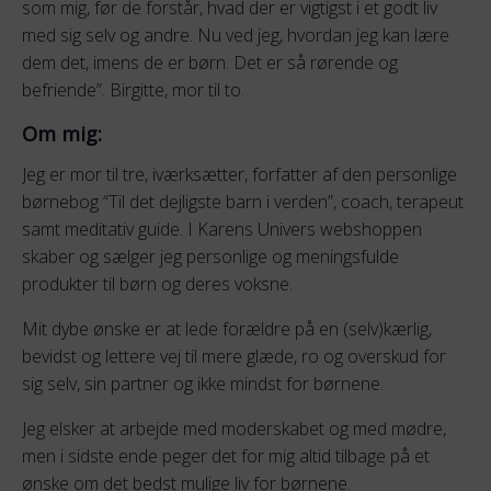
som mig, før de forstår, hvad der er vigtigst i et godt liv
med sig selv og andre. Nu ved jeg, hvordan jeg kan lære
dem det, imens de er børn. Det er så rørende og
befriende”. Birgitte, mor til to.
Om mig:
Jeg er mor til tre, iværksætter, forfatter af den personlige
børnebog “Til det dejligste barn i verden”, coach, terapeut
samt meditativ guide. I Karens Univers webshoppen
skaber og sælger jeg personlige og meningsfulde
produkter til børn og deres voksne.
Mit dybe ønske er at lede forældre på en (selv)kærlig,
bevidst og lettere vej til mere glæde, ro og overskud for
sig selv, sin partner og ikke mindst for børnene.
Jeg elsker at arbejde med moderskabet og med mødre,
men i sidste ende peger det for mig altid tilbage på et
ønske om det bedst mulige liv for børnene.