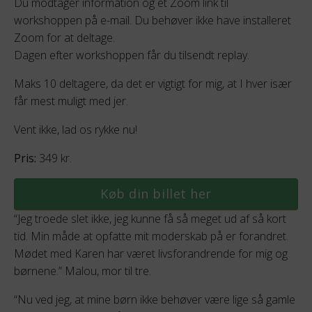
Du modtager information og et Zoom link til
workshoppen på e-mail. Du behøver
ikke
have installeret
Zoom for at deltage.
Dagen efter workshoppen får du tilsendt replay.
Maks 10 deltagere, da det er vigtigt for mig, at I hver især
får mest muligt med jer.
Vent ikke, lad os rykke nu!
Pris:
349 kr.
Køb din billet her
“Jeg troede slet ikke, jeg kunne få så meget ud af så kort
tid. Min måde at opfatte mit moderskab på er forandret.
Mødet med Karen har været livsforandrende for mig og
børnene.” Malou, mor til tre.
“Nu ved jeg, at mine børn ikke behøver være lige så gamle