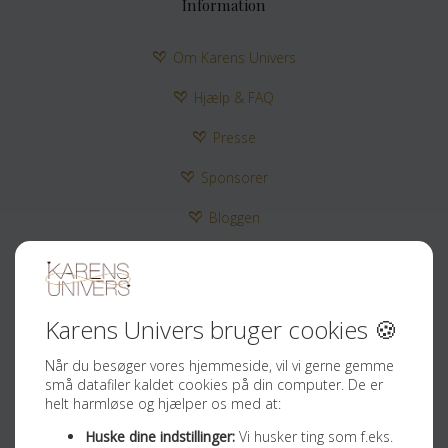
Information
Om Karens Univers
Hjælp & FAQ
Presse
Sponsorer
Bloggen
Kontakt
Tilmeld Nyhedsbrev
Sociale medier
Facebook
Instagram