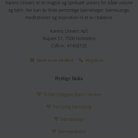
Karens Univers er et magisk og spirituelt univers for både voksne
og børn. Her kan du finde personlige børnebøger, børnesange,
meditationer og inspiration til et liv i balance.
Karens Univers ApS
Nupark 51, 7500 Holstebro
CVR-nr.: 41458135
Send os en besked
Ring til os
Nyttige links
Til Det Dejligste Barn i Verden
Personlig børnebog
Børnesange
Børneplakater