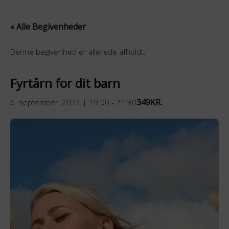
Fortsæt
til
« Alle Begivenheder
indhold
Denne begivenhed er allerede afholdt.
Fyrtårn for dit barn
349KR.
6. september, 2023 | 19:00
-
21:30