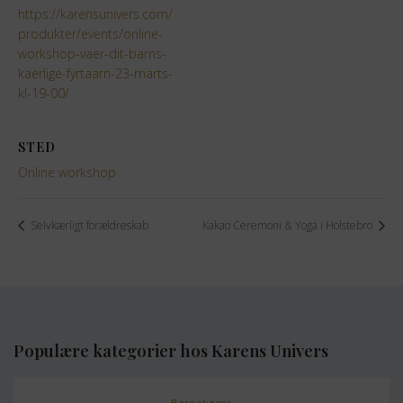
https://karensunivers.com/
produkter/events/online-
workshop-vaer-dit-barns-
kaerlige-fyrtaarn-23-marts-
kl-19-00/
STED
Online workshop
Selvkærligt forældreskab
Kakao Ceremoni & Yoga i Holstebro
Populære kategorier hos Karens Univers
Børnebøger