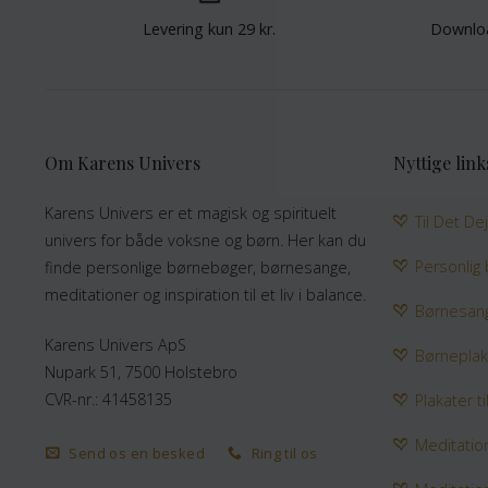
Levering kun 29 kr.
Downlo
Om Karens Univers
Nyttige link
Karens Univers er et magisk og spirituelt
Til Det De
univers for både voksne og børn. Her kan du
Personlig
finde personlige børnebøger, børnesange,
meditationer og inspiration til et liv i balance.
Børnesan
Karens Univers ApS
Børneplak
Nupark 51, 7500 Holstebro
CVR-nr.: 41458135
Plakater ti
Meditatio
Send os en besked
Ring til os