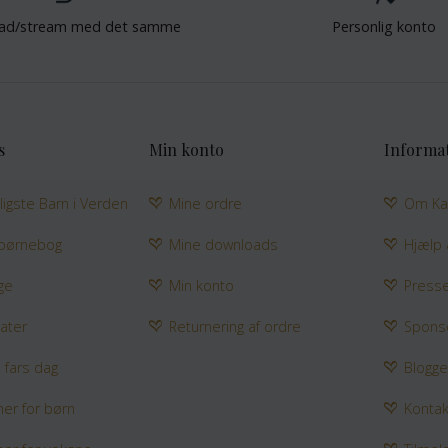
ad/stream med det samme
Personlig konto
s
Min konto
Informa
jligste Barn i Verden
Mine ordre
Om Ka
 børnebog
Mine downloads
Hjælp
ge
Min konto
Press
ater
Returnering af ordre
Spons
l fars dag
Blogg
ner for børn
Kontak