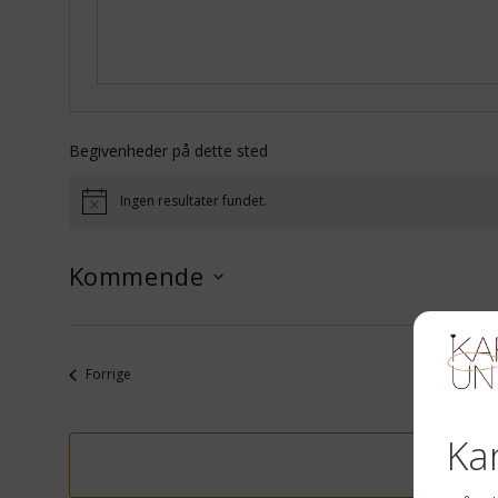
Begivenheder på dette sted
Ingen resultater fundet.
Notice
Kommende
Vælg
dato.
Begivenheder
Forrige