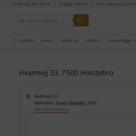
Fortsæt
Gratis fragt over 499 kr | 30 dages returret | Nem download og strea
til
Products
indhold
search
1:1 samtale
Events
Webshop
Aftryk
Børnebøger
Hvamvej 33, 7500 Holstebro
Adresse
Hvamvej 33
Holstebro
,
Hvam Mejeriby
7500
Kørselsvejledning