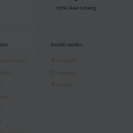
100% Sikker betaling
tion
Sociale medier
rens Univers
Facebook
 & FAQ
Instagram
e
Youtube
orer
en
t