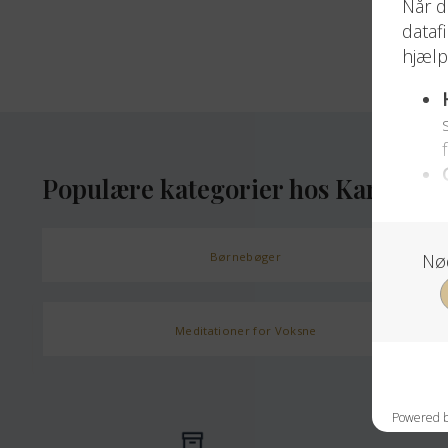
Populære kategorier hos Karens U
Børnebøger
Meditationer for Voksne