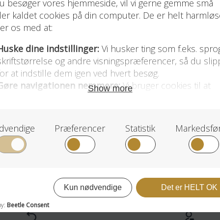
nivers
Børnesange
Meditationer for Gravide