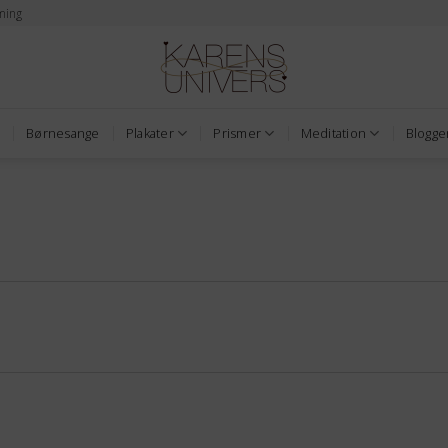
ming
Børnesange
Plakater
Prismer
Meditation
Blogge