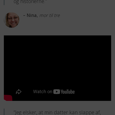
og historierne.”
– Nina,
mor til tre
“Jeg elsker, at min datter kan slappe af,