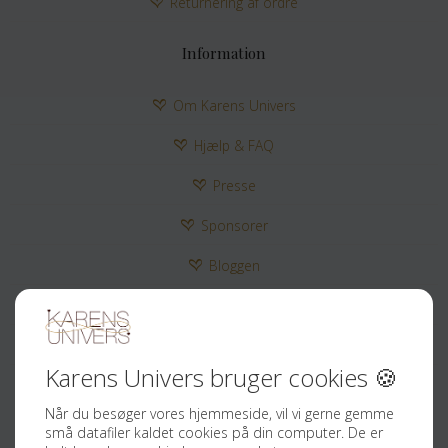
Returnering af ordre
Information
Om Karens Univers
Hjælp & FAQ
Presse
Sponsorer
Bloggen
Kontakt
Tilmeld Nyhedsbrev
Sociale medier