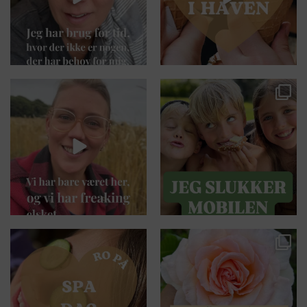
karens_univers
karens_univers
Vi har ikke flyttet os en meter, for
👋🏼👋🏼 Jeg gider ikke mere 💗💗
her er alt,
...
Jeg er
...
Jul 27
Jul 8
karens_univers
karens_univers
Regnvejr og sommerferie - Her får
🌸 JUNI 🌸
du en skøn idé
...
Du gav så meget - afklaring, en
...
Jul 6
Jul 2