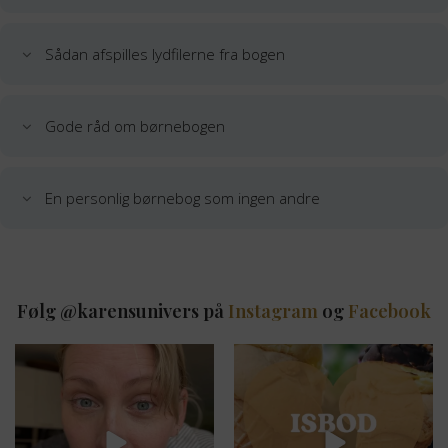
Sådan afspilles lydfilerne fra bogen
Gode råd om børnebogen
En personlig børnebog som ingen andre
Følg @karensunivers på
Instagram
og
Facebook
karens_univers
karens_univers
DET HER er også en del af
I kan forlænge sommerferie
moderskabet,
...
stemningen med denne
...
Aug 5
Aug 3