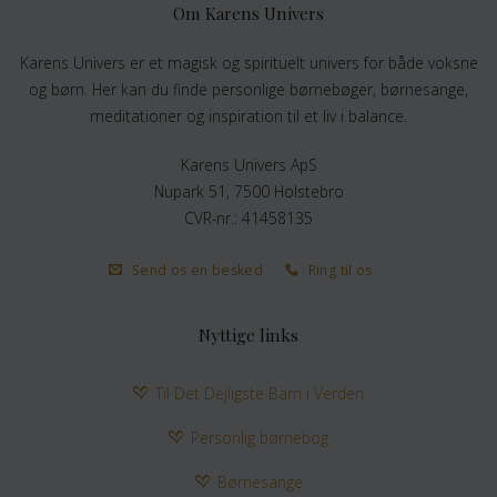
Om Karens Univers
Karens Univers er et magisk og spirituelt univers for både voksne
og børn. Her kan du finde personlige børnebøger, børnesange,
meditationer og inspiration til et liv i balance.
Karens Univers ApS
Nupark 51, 7500 Holstebro
CVR-nr.: 41458135
Send os en besked
Ring til os
Nyttige links
Til Det Dejligste Barn i Verden
Personlig børnebog
Børnesange