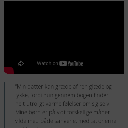
“Min datter kan græde af ren glæde og
lykke, fordi hun gennem bogen finder
helt utroligt varme følelser om sig selv.
Mine børn er på vidt forskellige måder
vilde med både sangene, meditationerne