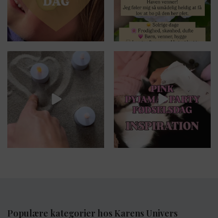
karens_univers
karens_univers
Hver gang jeg er til samtale i
Jeg har nægtet at holde fødseldage
psykiatrien, går
...
med
...
Jun 29
Jun 26
Populære kategorier hos Karens Univers