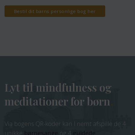
Bestil dit barns personlige bog her
Lyt til mindfulness og
meditationer for børn
.
Via bogens QR-koder kan I nemt afspille de 4
unikke
børnesange
og 4
guidede