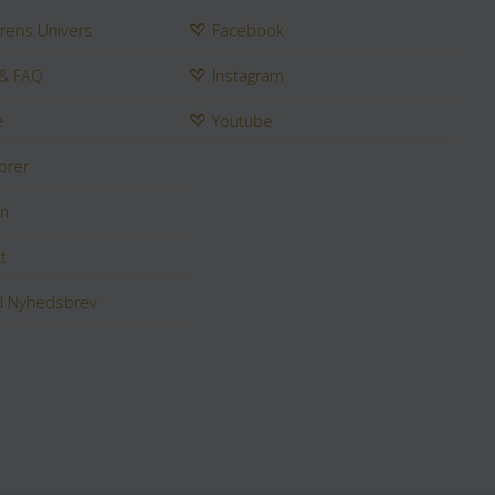
rens Univers
Facebook
 & FAQ
Instagram
e
Youtube
orer
en
t
ld Nyhedsbrev