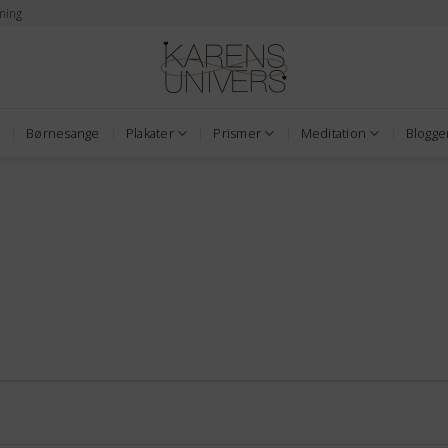
ming
Børnesange
Plakater
Prismer
Meditation
Blogge