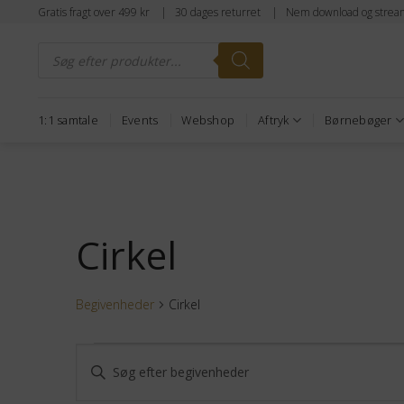
Fortsæt
Gratis fragt over 499 kr | 30 dages returret | Nem download og strea
til
Products
indhold
search
1:1 samtale
Events
Webshop
Aftryk
Børnebøger
Cirkel
Begivenheder
Cirkel
Begivenheder
Begivenheder
Skriv
Søgning
nøgleord.