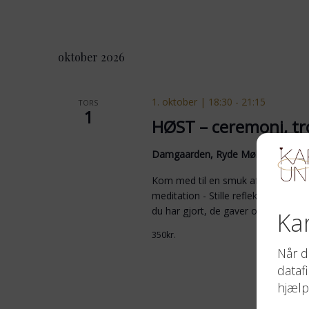
oktober 2026
1. oktober | 18:30
-
21:15
TORS
1
HØST – ceremoni, t
Damgaarden, Ryde Møllevej 3, 78
Kom med til en smuk aften med fok
meditation - Stille refleksion - Teg
du har gjort, de gaver og erfaringer
350kr.