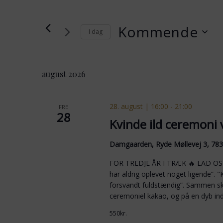
Søg
og
efter
visninger
Begivenheder
Kommende
I dag
på
Navigation
nøgleord.
Vælg
dato.
august 2026
28. august | 16:00
-
21:00
FRE
28
Kvinde ild ceremoni 
Damgaarden, Ryde Møllevej 3, 78
FOR TREDJE ÅR I TRÆK 🔥 LAD OS G
har aldrig oplevet noget ligende”. "K
forsvandt fuldstændig”. Sammen skal
ceremoniel kakao, og på en dyb ind
550kr.