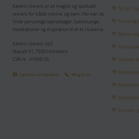
Karens Univers er et magisk og spirituelt
Til Det De
univers for både voksne og børn. Her kan du
Personlig
finde personlige børnebøger, børnesange,
meditationer og inspiration til et liv i balance.
Børnesan
Karens Univers ApS
Børneplak
Nupark 51, 7500 Holstebro
CVR-nr.: 41458135
Plakater ti
Meditatio
Send os en besked
Ring til os
Meditatio
Meditation
Prismer i 