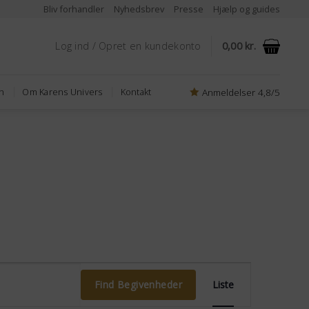
Bliv forhandler
Nyhedsbrev
Presse
Hjælp og guides
Log ind / Opret en kundekonto
0,00
kr.
Anmeldelser 4,8/5
n
Om Karens Univers
Kontakt
Begivenhed
Find Begivenheder
Liste
Visninger