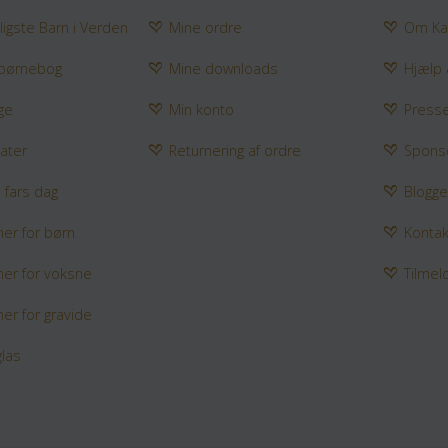
jligste Barn i Verden
Mine ordre
Om Ka
 børnebog
Mine downloads
Hjælp
ge
Min konto
Press
ater
Returnering af ordre
Spons
l fars dag
Blogg
ner for børn
Kontak
ner for voksne
Tilme
er for gravide
glas