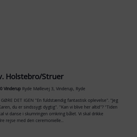
v. Holstebro/Struer
30 Vinderup
Ryde Møllevej 3, Vinderup, Ryde
ØRE DET IGEN "En fuldstændig fantastisk oplevelse". “Jeg
aren, du er sindssygt dygtig". "Kan vi blive her altid"? “Tiden
 vi danse i skumringen omkring bålet. Vi skal drikke
re rejse med den ceremonielle...