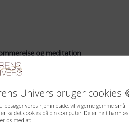
rommerejse og meditation
30 Vinderup
Ryde Møllevej 3, Vinderup, Ryde
us på din indre høst. Oplev : Trommerejse - Guidet
ne terapi - Cirkel HØST er en markering og fejring af det arbejde
 du har fået - stort som småt - i dette år. HØST sætter...