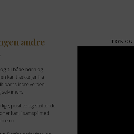
ngen andre
TRYK OG
G
bog til både børn og
en kan trække jer fra
dit barns indre verden
 selv imens.
lige, positive og støttende
oner kan, i samspil med
ndre ro.