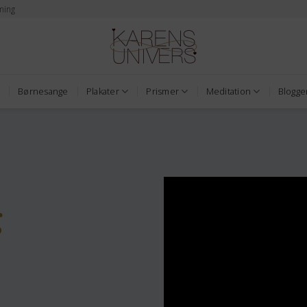
ming
Børnesange
Plakater
Prismer
Meditation
Blogge
g