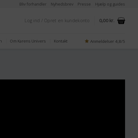
Bliv forhandler
Nyhedsbrev
Presse
Hjælp og guides
Log ind / Opret en kundekonto
0,00
kr.
Anmeldelser 4,8/5
n
Om Karens Univers
Kontakt