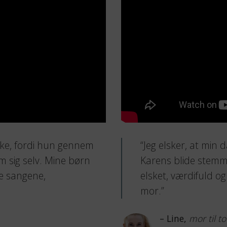
kke, fordi hun gennem
“Jeg elsker, at min 
m sig selv. Mine børn
Karens blide stemm
de sangene,
elsket, værdifuld og
mor.”
– Line,
mor til to