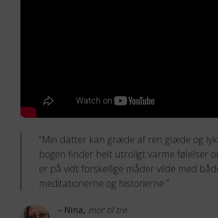
“Min datter kan græde af ren glæde og ly
bogen finder helt utroligt varme følelser o
er på vidt forskellige måder vilde med bå
meditationerne og historierne.”
– Nina,
mor til tre