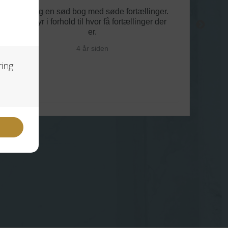
Virkelig en sød bog med søde fortællinger.
Lidt dyr i forhold til hvor få fortællinger der
er.
4 år siden