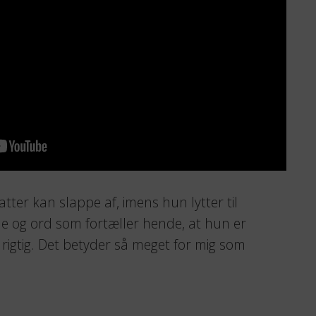
datter kan slappe af, imens hun lytter til
e og ord som fortæller hende, at hun er
 rigtig. Det betyder så meget for mig som