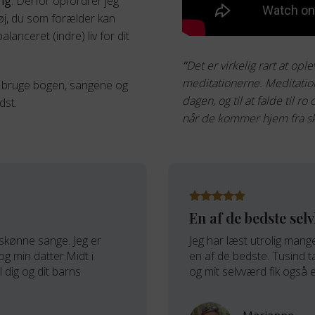
ing
. Derfor opfordrer jeg
tøj, du som forælder kan
lanceret (indre) liv for dit
“
Det er virkelig rart at ople
meditationerne. Meditatio
 bruge bogen, sangene og
dagen, og til at falde til 
dst.
når de kommer hjem fra s
En af de bedste sel
kønne sange. Jeg er
Jeg har læst utrolig mang
og min datter.Midt i
en af de bedste. Tusind t
l dig og dit barns
og mit selvværd fik også e