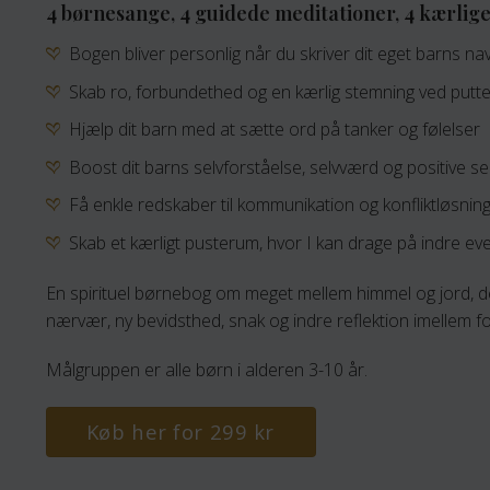
4 børnesange, 4 guidede meditationer, 4 kærlige
Bogen bliver personlig når du skriver dit eget barns nav
Skab ro, forbundethed og en kærlig stemning ved putte
Hjælp dit barn med at sætte ord på tanker og følelser
Boost dit barns selvforståelse, selvværd og positive sel
Få enkle redskaber til kommunikation og konfliktløsnin
Skab et kærligt pusterum, hvor I kan drage på indre e
En spirituel børnebog om meget mellem himmel og jord, der
nærvær, ny bevidsthed, snak og indre reflektion imellem f
Målgruppen er alle børn i alderen 3-10 år.
Køb her for 299 kr