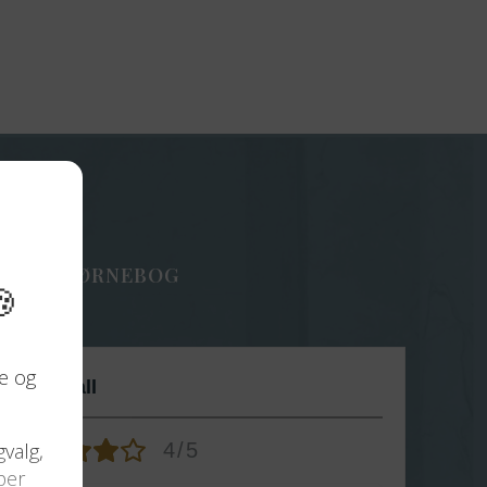
ældre
IRITUEL BØRNEBOG
Jane Dall
Juli
4/5