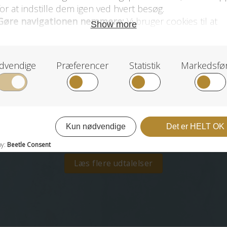
Snagende er rigtige gode og børnene vil
meget gerne høre og være med til det hele.
Vi er meget glade for bogen♥️
Hjerteøvelsen har jeg kun prøvet med den
mellemste og den skal vi vist øve lidt ?
4 år siden
Læs flere udtalelser