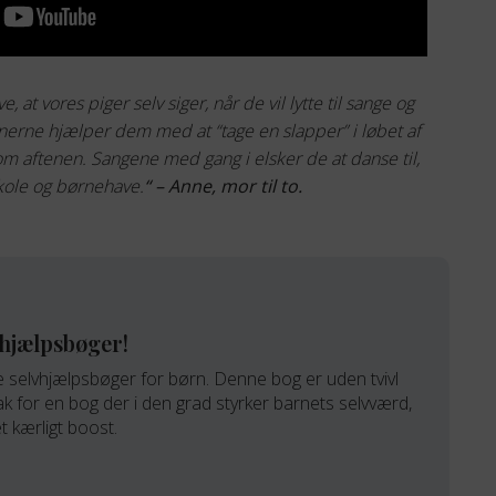
ve, at vores piger selv siger, når de vil lytte til sange og
nerne hjælper dem med at “tage en slapper” i løbet af
ro om aftenen. Sangene med gang i elsker de at danse til,
kole og børnehave.
“
– Anne, mor til to.
vhjælpsbøger!
e selvhjælpsbøger for børn. Denne bog er uden tvivl
ak for en bog der i den grad styrker barnets selvværd,
t kærligt boost.