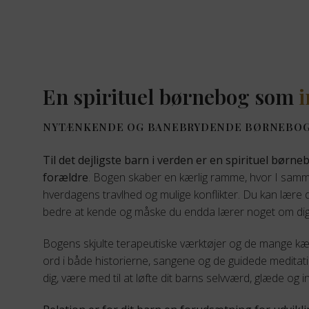
En spirituel børnebog som
i
NYTÆNKENDE OG BANEBRYDENDE BØRNEBO
Til det dejligste barn i verden er en spirituel børne
forældre
. Bogen skaber en kærlig ramme, hvor I samm
hverdagens travlhed og mulige konflikter. Du kan lære 
bedre at kende og måske du endda lærer noget om dig
Bogens skjulte terapeutiske værktøjer og de mange kær
ord i både historierne, sangene og de guidede meditati
dig, være med til at løfte dit barns selvværd, glæde og i