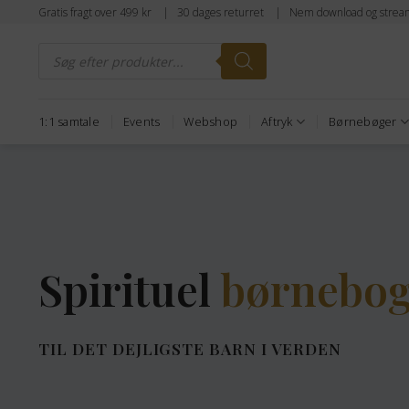
Fortsæt
Gratis fragt over 499 kr | 30 dages returret | Nem download og strea
til
Products
indhold
search
1:1 samtale
Events
Webshop
Aftryk
Børnebøger
Spirituel
børnebo
TIL DET DEJLIGSTE BARN I VERDEN