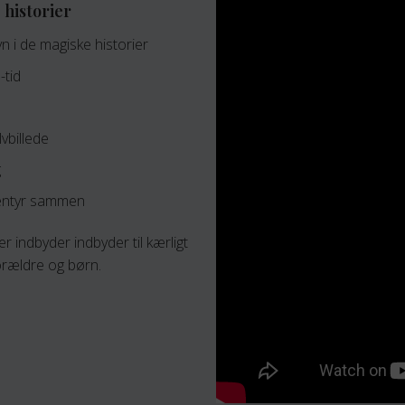
 historier
n i de magiske historier
-tid
vbillede
g
ventyr sammen
 indbyder indbyder til kærligt
orældre og børn.