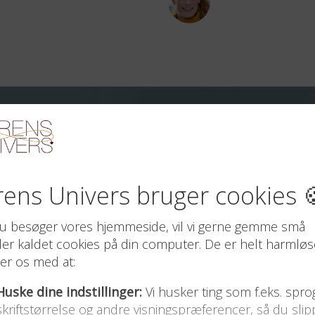
e fantastiske udtalelser fra for
 TIL DET DEJLIGSTE BARN I VERDEN – EN SP
Michelle Blake
4/5