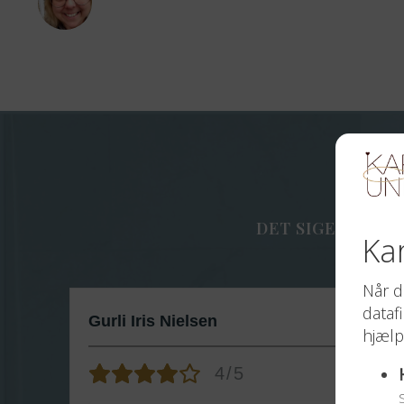
Fler
DET SIGER DE OM
Gurli Iris Nielsen
4/5