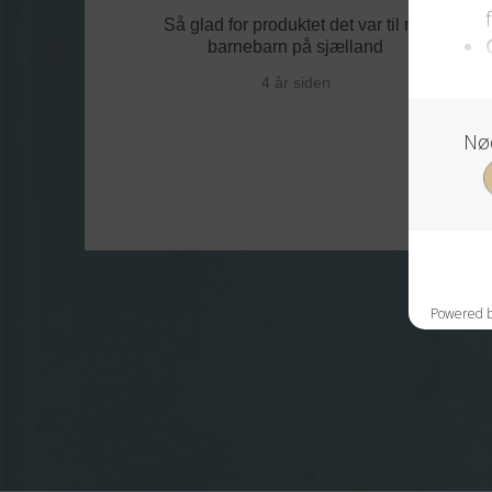
den
Så glad for produktet det var til mit
barnebarn på sjælland
 og
4 år siden