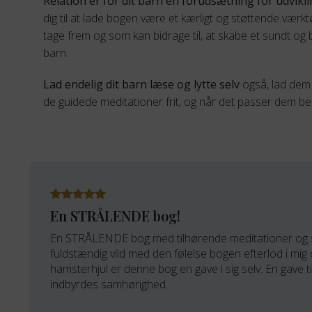
Relation er for dit barn en forudsætning for udvikl
dig til at lade bogen være et kærligt og støttende værk
tage frem og som kan bidrage til, at skabe et sundt og ba
barn.
Lad endelig dit barn læse og lytte selv
også, lad dem
de guidede meditationer frit, og når det passer dem be
En STRÅLENDE bog!
En STRÅLENDE bog med tilhørende meditationer og s
fuldstændig vild med den følelse bogen efterlod i mig 
hamsterhjul er denne bog en gave i sig selv. En gave ti
indbyrdes samhørighed.