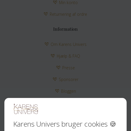
Min konto
Returnering af ordre
Information
Om Karens Univers
Hjælp & FAQ
Presse
Sponsorer
Bloggen
Kontakt
Tilmeld Nyhedsbrev
Sociale medier