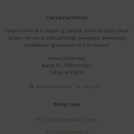
Om Karens Univers
Karens Univers er et magisk og spirituelt univers for både voksne
og børn. Her kan du finde personlige børnebøger, børnesange,
meditationer og inspiration til et liv i balance.
Karens Univers ApS
Nupark 51, 7500 Holstebro
CVR-nr.: 41458135
Send os en besked
Ring til os
Nyttige links
Til Det Dejligste Barn i Verden
Personlig børnebog