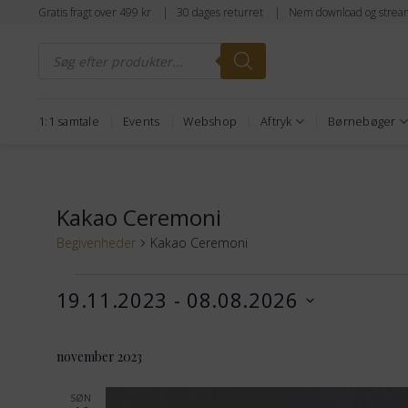
Fortsæt
Gratis fragt over 499 kr | 30 dages returret | Nem download og strea
til
Products
indhold
search
1:1 samtale
Events
Webshop
Aftryk
Børnebøger
Kakao Ceremoni
Begivenheder
Kakao Ceremoni
Begivenheder
19.11.2023
 - 
08.08.2026
Vælg
dato.
november 2023
SØN