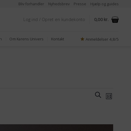
Bliv forhandler
Nyhedsbrev
Presse
Hjælp og guides
Log ind / Opret en kundekonto
0,00
kr.
Anmeldelser 4,8/5
n
Om Karens Univers
Kontakt
Begivenhe
Begiven
Søg
Liste
efter
Søgning
Visning
begivenheder
og
Navigat
visninger