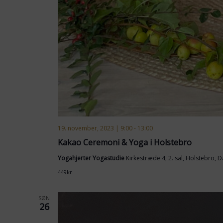
19. november, 2023 | 9:00
-
13:00
Kakao Ceremoni & Yoga i Holstebro
Yogahjerter Yogastudie
Kirkestræde 4, 2. sal, Holstebro,
449kr.
SØN
26