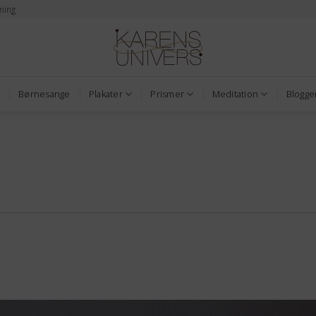
ming
Børnesange
Plakater
Prismer
Meditation
Blogge